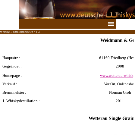
Direkt zum Seiteninhalt
Menü überspringen
Whiskys > nach Brennereien > T-Z
Weidmann & Gr
Hauptsitz :
61169 Friedberg
(Hes
Gegründet :
2008
Homepage :
www.wetterau-whisky
Verkauf :
Vor Ort, Onlinesho
Brennmeister :
Norman Groh
1. Whiskydestillation :
2011
Wetterau Single Grai