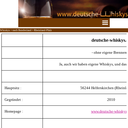
Direkt zum Seiteninhalt
Menü überspringen
Whiskys > nach Bundesland > Rheinland-Pfalz
deutsche-whiskys.
- ohne eigene Brennerei
Ja, auch wir haben eigene Whiskys, und das 
Hauptsitz :
56244 Helferskirchen (Rheinla
Gegründet :
2010
Homepage :
www.deutsche-whiskys.