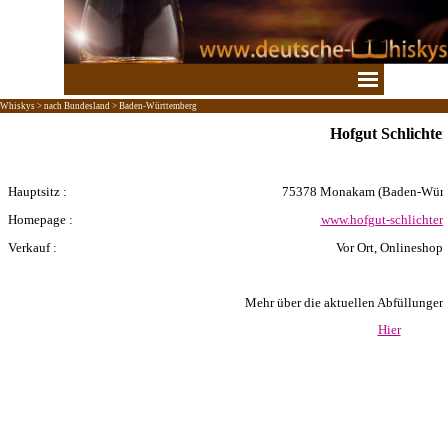
Direkt zum Seiteninhalt
Menü überspringen
Whiskys > nach Bundesland > Baden-Württemberg
Hofgut Schlichte
Hauptsitz :
75378 Monakam
(
Baden-Würt
Homepage :
www.hofgut-schlichter.
Verkauf :
Vor Ort, Onlineshop
Mehr über die aktuellen Abfüllungen er
Hier