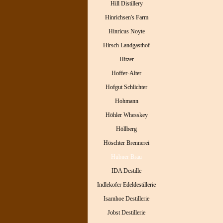
Hill Distillery
Hinrichsen's Farm
Hinricus Noyte
Hirsch Landgasthof
Hitzer
Hoffer-Alter
Hofgut Schlichter
Hohmann
Höhler Whesskey
Höllberg
Höschter Brennerei
Hübner Bräu
IDA Destille
Indlekofer Edeldestillerie
Isarnhoe Destillerie
Jobst Destillerie