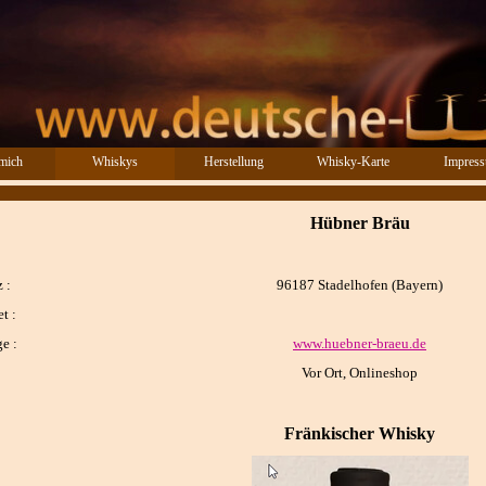
Menü überspringen
mich
Whiskys
Herstellung
Whisky-Karte
Impres
▼
Hübner Bräu
 :
96187 Stadelhofen (Bayern)
t :
e :
www.huebner-braeu.de
Vor Ort, Onlineshop
Fränkischer Whisky