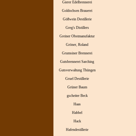
Gierer Edelbrennerei
Goldochsen Brauerei
Gößwein Destillerie
Greg's Distillers
Greiner Obstmanufaktur
Gröner, Roland
Grumsiner Brennerei
Gutsbrennerei Sarching
Gutsverwaltung Thüngen
Gruel Destillerie
Grüner Baum
gscheiter Beck
Haas
Habbel
Hack
Hafendestillerie