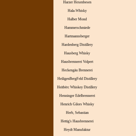
Harzer Hexenbesen
Hala-Whisky
Halber Mond
Hammerschmiede
Hartmannsberger
Hardenberg Distillery
Hausberg Whisky
Hausbrennerei Volpert
Heckengäu Brennerei
HeiligenBergFeld Distillery
Heitbërc Whiskey Distillery
Henninger Edelbrennerei
Henrich Gilors Whisky
Herb, Sebastian
Hettig's Hausbrennerei
Heydt Manufaktur