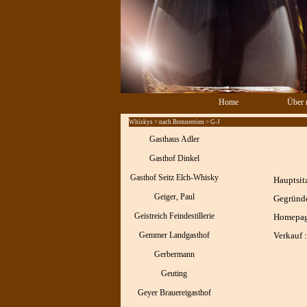
Direkt zum Seiteninhalt
Home
Über 
Whiskys > nach Brennereien > G-J
Gasthaus Adler
Gasthof Dinkel
Gasthof Seitz Elch-Whisky
Hauptsitz
Geiger, Paul
Gegründe
Geistreich Feindestillerie
Homepag
Gemmer Landgasthof
Verkauf :
Gerbermann
Geuting
Geyer Brauereigasthof