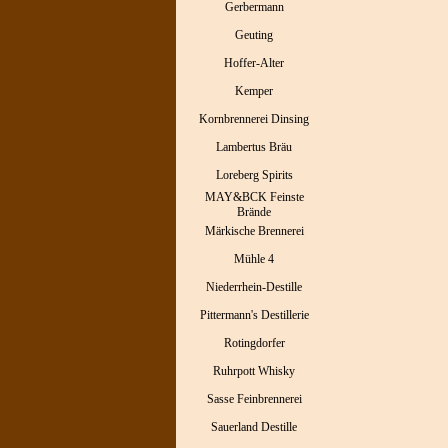
Gerbermann
Geuting
Hoffer-Alter
Kemper
Kornbrennerei Dinsing
Lambertus Bräu
Loreberg Spirits
MAY&BCK Feinste
Brände
Märkische Brennerei
Mühle 4
Niederrhein-Destille
Pittermann's Destillerie
Rotingdorfer
Ruhrpott Whisky
Sasse Feinbrennerei
Sauerland Destille