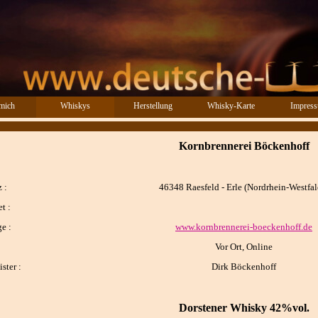
Menü überspringen
mich
Whiskys
Herstellung
Whisky-Karte
Impres
▼
Kornbrennerei Böckenhoff
 :
46348 Raesfeld - Erle
(Nordrhein-Westfal
t :
e :
www.kornbrennerei-boeckenhoff.de
Vor Ort, Online
ster :
Dirk Böckenhoff
Dorstener Whisky 42%vol.