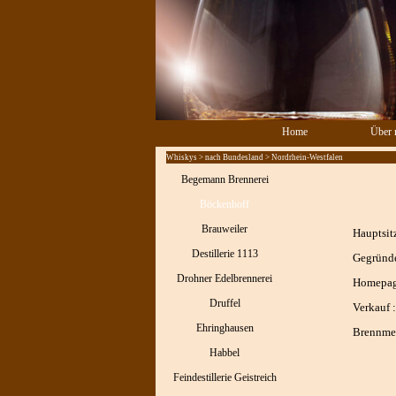
Direkt zum Seiteninhalt
Home
Über 
Whiskys > nach Bundesland > Nordrhein-Westfalen
Begemann Brennerei
Böckenhoff
Brauweiler
Hauptsitz
Destillerie 1113
Gegründe
Drohner Edelbrennerei
Homepag
Druffel
Verkauf :
Ehringhausen
Brennmei
Habbel
Feindestillerie Geistreich