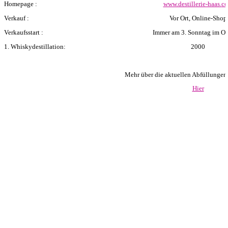
Homepage :
www.destillerie-haas.
c
Verkauf :
Vor Ort, Online-Shop
Verkaufsstart :
Immer am 3. Sonntag im O
1. Whiskydestillation:
2000
Mehr über die aktuellen Abfüllungen er
Hier
Zurück zum Seiteninhalt