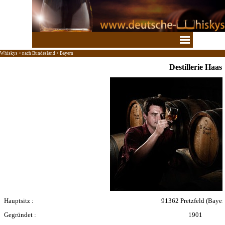
Direkt zum Seiteninhalt
Menü überspringen
Whiskys > nach Bundesland > Bayern
Destillerie Haas
Hauptsitz :
91362 Pretzfeld
(
Bayer
Gegründet :
1901