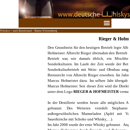
Direkt zum Seiteninhalt
Menü überspringen
Whiskys > nach Bundesland > Baden-Württemberg
Rieger & Hofme
Den Grundstein für den heutigen Betrieb legte Albr
Hofmeister. Albrecht Rieger übernahm den Betrieb i
Betrieb war, wie damals üblich, ein Mischbe
Sonderkulturen. Im Laufe der Zeit wurde der Betr
Sonderkulturbetrieb mit Wein- und Obstbau umges
Brennrecht von Albrecht Rieger erworben. Im Jahr
Marcus Hofmeister dazu. Im selben Jahr übergab 
Marcus Hofmeister. Seit dieser Zeit wird die Direk
unter dem Logo
RIEGER & HOFMEISTER
vermar
In der Destillerie werden heute alle möglichen A
gebrannt. Des Weiteren veredelt Stephanie 
außergewöhnlichen Marmeladen (Apfel mit Van
Sauerkirsche mit Schoko und Whisky,…).
Im Jahr 2006 wurde der erste Whisky gebrannt. Ange