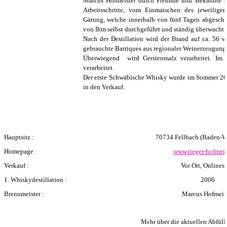
Marcus Hofmeister durch Freunde und Bekannte sc
Arbeitsschritte, vom Einmaischen des jeweiligen
Gärung, welche innerhalb von fünf Tagen abgeschlo
von Ihm selbst durchgeführt und ständig überwacht.
Nach der Destillation wird der Brand auf ca. 56 v
gebrauchte Barriques aus regionaler Weinerzeugung, 
Überwiegend wird Gerstenmalz verarbeitet. Im
verarbeitet.
Der erste Schwäbische Whisky wurde im Sommer 200
in den Verkauf.
Hauptsitz :
70734 Fellbach (Baden-W
Homepage :
www.rieger-hofmeis
Verkauf :
Vor Ort, Onlines
1. Whiskydestillation :
2006
Brennmeister :
Marcus Hofmeis
Mehr über die aktuellen Abfüllu