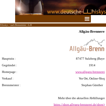
Direkt zum Seiteninhalt
Menü überspringen
Whiskys > nach Brennereien > A-B
Allgäu-Brennerei
Hauptsitz :
87477 Sulzberg
(Bayer
Gegründet :
1914
Homepage :
www.allgaeu-brennerei.
Verkauf :
Vor Ort, Online-Shop
Brennmeister :
Stephan Günther
Mehr über die aktuellen Abfüllungen er
https://shop.allgaeu-brennerei.de/shop