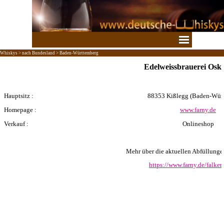
Direkt zum Seiteninhalt
Menü überspringen
Whiskys > nach Bundesland > Baden-Württemberg
Edelweissbrauerei Osk
Hauptsitz :
88353 Kißlegg
(Baden-Würt
Homepage :
www.farny.de
Verkauf :
Onlineshop
Mehr über die aktuellen Abfüllungen 
https://www.farny.de/falke