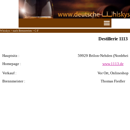
Direkt zum Seiteninhalt
Menü überspringen
Whiskys > nach Brennereien > C-F
Destillerie 1113
Hauptsitz :
59929 Brilon-Nehden (Nordrhein
Homepage :
www.1113.de
Verkauf :
Vor Ort, Onlineshop
Brennmeister :
Thomas Fiedler