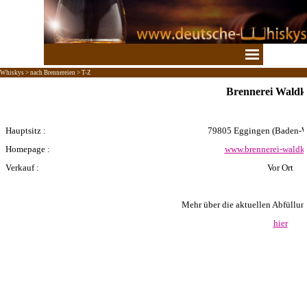
Direkt zum Seiteninhalt
Menü überspringen
Whiskys > nach Brennereien > T-Z
Brennerei Waldk
Hauptsitz :
79805 Eggingen
(Baden-W
Homepage :
www.brennerei-waldki
Verkauf :
Vor Ort
Mehr über die aktuellen Abfüllunge
hier