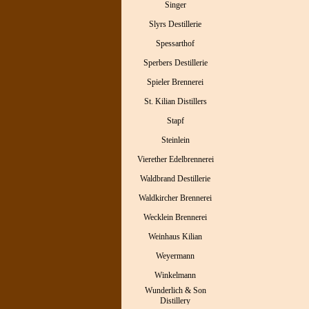
Singer
Slyrs Destillerie
Spessarthof
Sperbers Destillerie
Spieler Brennerei
St. Kilian Distillers
Stapf
Steinlein
Vierether Edelbrennerei
Waldbrand Destillerie
Waldkircher Brennerei
Wecklein Brennerei
Weinhaus Kilian
Weyermann
Winkelmann
Wunderlich & Son
Distillery