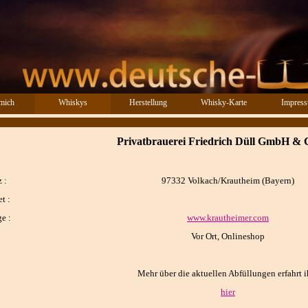
Menü überspringen
mich
Whiskys
Herstellung
Whisky-Karte
Impres
▼
Privatbrauerei Friedrich Düll GmbH &
 :
97332 Volkach/Krautheim
(Bayern
)
t :
e :
www.krautheimer.com
Vor Ort, Onlineshop
Mehr über die aktuellen Abfüllungen erfahrt ih
hier