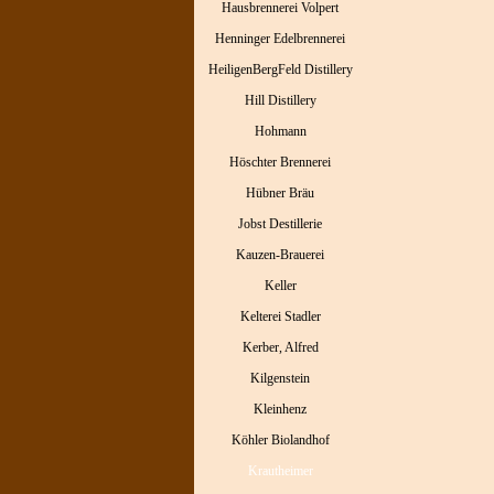
Hausbrennerei Volpert
Henninger Edelbrennerei
HeiligenBergFeld Distillery
Hill Distillery
Hohmann
Höschter Brennerei
Hübner Bräu
Jobst Destillerie
Kauzen-Brauerei
Keller
Kelterei Stadler
Kerber, Alfred
Kilgenstein
Kleinhenz
Köhler Biolandhof
Krautheimer