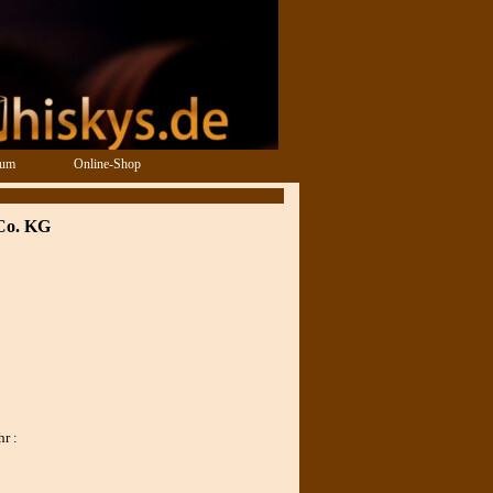
sum
Online-Shop
 Co. KG
r :