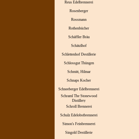
Reus Edelbrennerei
Rosenberger
Rossmann
Rothenbücher
Schäffler Bräu
Schätzlhof
Schlettenhof Destillerie
Schlossgut Thüngen
Schmitt, Hilmar
Schnaps Kocher
Schneeberger Edelbrennerei
Schraml The Stonewood
Distillery
Schroll Brennerei
Schulz Edelobstbrennerei
Simon's Feinbrennerei
Singold Destillerie