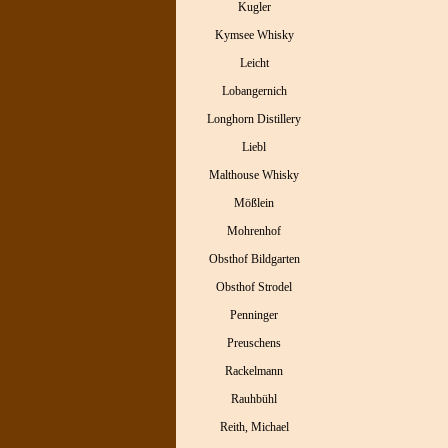
Kugler
Kymsee Whisky
Leicht
Lobangernich
Longhorn Distillery
Liebl
Malthouse Whisky
Mößlein
Mohrenhof
Obsthof Bildgarten
Obsthof Strodel
Penninger
Preuschens
Rackelmann
Rauhbühl
Reith, Michael