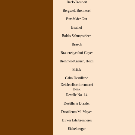
Beck-Treuheit
Bergwelt Brennerei
Binsfelder Gut
Bischof
Bold's Schnapsideen
Brasch
Brauereigasthof Geyer
Brehmer-Knauer, Heidi
Brück
Calm Destillerie
Deichselbachbrennerei
Denk
Destille No. 14
Destillerie Drexler
Destilleum M. Mayer
Dirker Edelbrennerei
Eichelberger