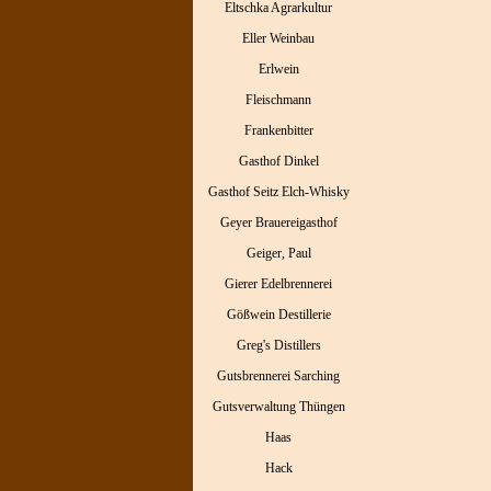
Eltschka Agrarkultur
Eller Weinbau
Erlwein
Fleischmann
Frankenbitter
Gasthof Dinkel
Gasthof Seitz Elch-Whisky
Geyer Brauereigasthof
Geiger, Paul
Gierer Edelbrennerei
Gößwein Destillerie
Greg's Distillers
Gutsbrennerei Sarching
Gutsverwaltung Thüngen
Haas
Hack