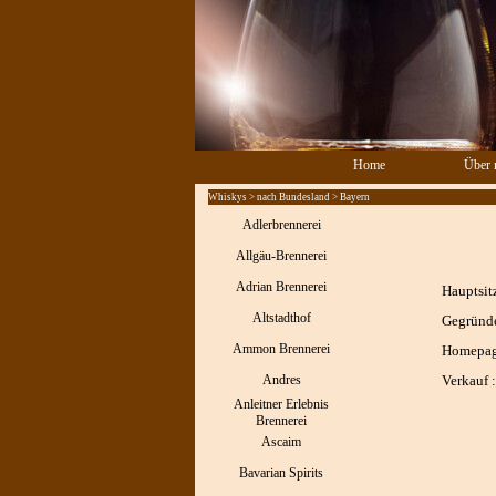
Direkt zum Seiteninhalt
Home
Über 
Whiskys > nach Bundesland > Bayern
Adlerbrennerei
Allgäu-Brennerei
Adrian Brennerei
Hauptsitz
Altstadthof
Gegründe
Ammon Brennerei
Homepag
Andres
Verkauf :
Anleitner Erlebnis
Brennerei
Ascaim
Bavarian Spirits