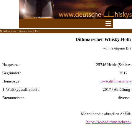
Direkt zum Seiteninhalt
Menü überspringen
Whiskys > nach Brennereien > C-F
Dithmarscher Whisky Hött
- ohne eigene Bre
Hauptsitz :
25746 Heide
(Schlesw
Gegründet :
2017
Homepage :
www.dithmarscher-
1. Whiskydestillation :
2017 / Abfüllung
Brennmeister :
diverse
Mehr über die aktuellen Abfüllun
https://www.dithmarscher-wh